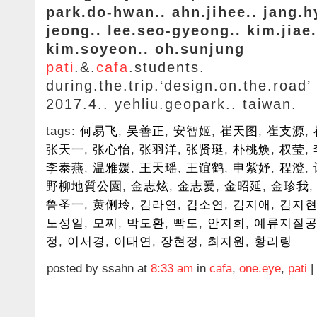
park.do-hwan.. ahn.jihee.. jang.h
jeong.. lee.seo-gyeong.. kim.jiae.
kim.soyeon.. oh.sunjung
pati
.&.
cafa
.students.
during.the.trip.‘design.on.the.road’
2017.4.. yehliu.geopark.. taiwan.
tags:
何易飞
,
吴善正
,
安智姬
,
崔天图
,
崔支源
,
张天一
,
张心怡
,
张羽洋
,
张贤珽
,
朴桃焕
,
权莹
,
李泰燕
,
温雅媛
,
王天瑶
,
王谊鹤
,
申紫妤
,
程澄
,
野柳地質公園
,
金志炫
,
金志爱
,
金昭延
,
金珍我
鲁圣一
,
黄俐玲
,
김라연
,
김소연
,
김지애
,
김지
노성일
,
모찌
,
박도환
,
빡도
,
안지희
,
예류지질
정
,
이서경
,
이태연
,
장현정
,
최지원
,
황리링
posted by ssahn at
8:33 am
in
cafa
,
one.eye
,
pati
|