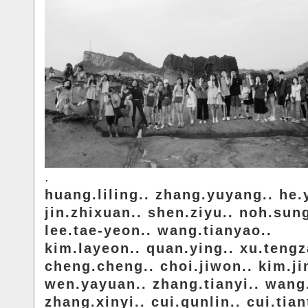
.
huang.liling.. zhang.yuyang.. he.y
jin.zhixuan.. shen.ziyu.. noh.sun
lee.tae-yeon.. wang.tianyao..
kim.layeon.. quan.ying.. xu.tengz
cheng.cheng.. choi.jiwon.. kim.jin
wen.yayuan.. zhang.tianyi.. wang.
zhang.xinyi.. cui.qunlin.. cui.tian