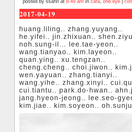
posted by ssahn at
8:49 am
in
cafa
,
one.eye
|
com
2017-04-19
huang.liling.. zhang.yuyang..
he.yifei.. jin.zhixuan.. shen.ziyu
noh.sung-il… lee.tae-yeon..
wang.tianyao.. kim.layeon..
quan.ying.. xu.tengzan..
cheng.cheng.. choi.jiwon.. kim.j
wen.yayuan.. zhang.tianyi..
wang.yihe.. zhang.xinyi.. cui.qu
cui.tiantu.. park.do-hwan.. ahn.
jang.hyeon-jeong.. lee.seo-gye
kim.jiae.. kim.soyeon.. oh.sunj