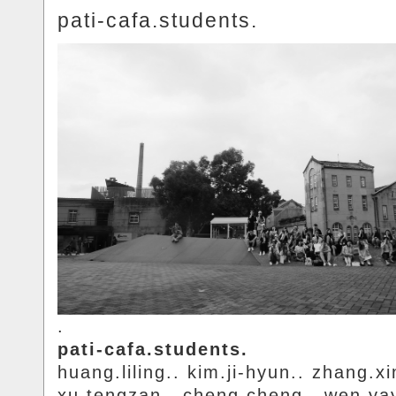
pati-cafa.students.
.
pati-cafa.students.
huang.liling.. kim.ji-hyun.. zhang.xi
xu.tengzan.. cheng.cheng.. wen.ya