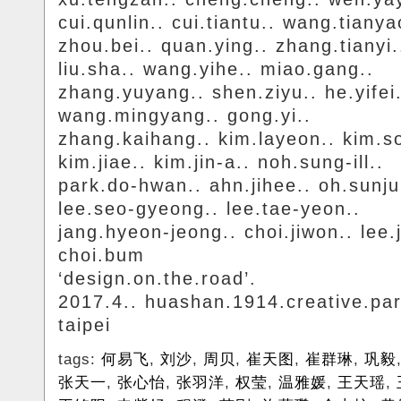
cui.qunlin.. cui.tiantu.. wang.tianya
zhou.bei.. quan.ying.. zhang.tianyi.
liu.sha.. wang.yihe.. miao.gang..
zhang.yuyang.. shen.ziyu.. he.yifei.
wang.mingyang.. gong.yi..
zhang.kaihang.. kim.layeon.. kim.s
kim.jiae.. kim.jin-a.. noh.sung-ill..
park.do-hwan.. ahn.jihee.. oh.sunju
lee.seo-gyeong.. lee.tae-yeon..
jang.hyeon-jeong.. choi.jiwon.. lee.
choi.bum
‘design.on.the.road’.
2017.4.. huashan.1914.creative.par
taipei
tags:
何易飞
,
刘沙
,
周贝
,
崔天图
,
崔群琳
,
巩毅
张天一
,
张心怡
,
张羽洋
,
权莹
,
温雅媛
,
王天瑶
,