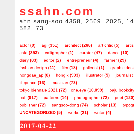
ssahn.com
ahn sang-soo 4358, 2569, 2025, 14
582, 73
actor
(9)
agi
(351)
architect
(268)
art critic
(5)
artis
cafa
(353)
calligrapher
(1)
curator
(47)
dance
(10)
diary
(83)
editor
(2)
entrepreneur
(4)
farmer
(29)
fashion design
(11)
film
(18)
gallerist
(1)
graphic des
hongdae_ap
(8)
hongik
(933)
illustrator
(5)
journalist
lifepeace
(16)
musician
(73)
tokyo biennale 2021
(72)
one.eye
(10,099)
paju bookcit
pati
(917)
patterns
(14)
photographer
(72)
poet
(120
publisher
(72)
sangsoo-dong
(74)
scholar
(13)
typog
UNCATEGORIZED
(5)
works
(21)
writer
(4)
2017-04-22