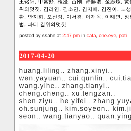
王铭阳
,
申紫妤
,
程澄
,
苗刚
,
许藤瓒
,
金志炫
,
黄
위의멋짓
,
김라연
,
김소연
,
김지애
,
김진아
,
노
환
,
안지희
,
오선정
,
이서경
,
이재옥
,
이태연
,
장
범
,
파티 길위의멋짓
posted by ssahn at
2:47 pm
in
cafa
,
one.eye
,
pati
|
2017-04-20
huang.liling.. zhang.xinyi..
wen.yayuan.. cui.qunlin.. cui.tia
wang.yihe.. zhang.tianyi..
cheng.cheng.. xu.tengzan..
shen.ziyu.. he.yifei.. zhang.yuy
oh.sunjung.. kim.soyeon.. kim.ji
seon.. wang.tianyao.. quan.yin