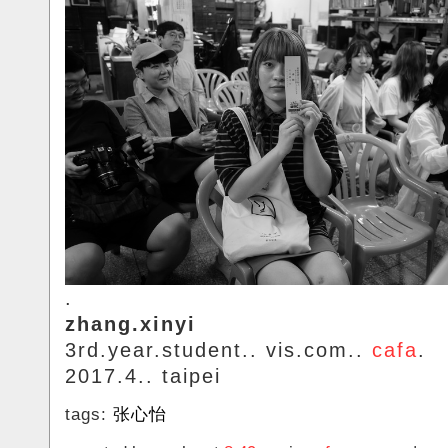
.
zhang.xinyi
3rd.year.student.. vis.com..
cafa
.
2017.4.. taipei
tags:
张心怡