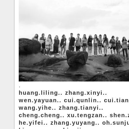
.
huang.liling.. zhang.xinyi..
wen.yayuan.. cui.qunlin.. cui.tian
wang.yihe.. zhang.tianyi..
cheng.cheng.. xu.tengzan.. shen.z
he.yifei.. zhang.yuyang.. oh.sunj