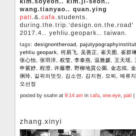
kim.soyeon.. kim.ji-seon..
wang.tianyao.. quan.ying
pati
.&.
cafa
.students.
during.the.trip.‘design.on.the.road’
2017.4.. yehliu.geopark.. taiwan.
tags:
designontheroad
,
pajutypographyinstitu
yehliu geopark
,
何易飞
,
吴善正
,
崔天图
,
崔群
张心怡
,
张羽洋
,
权莹
,
李泰燕
,
温雅媛
,
王天瑶
,
申紫妤
,
程澄
,
许藤瓒
,
野柳地質公園
,
金志炫
,
俐玲
,
길위의멋짓
,
김소연
,
김지현
,
모찌
,
예류
오선정
posted by ssahn at
9:14 am
in
cafa
,
one.eye
,
pati
|
zhang.xinyi