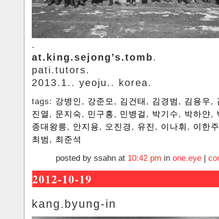
.
at.king.sejong’s.tomb
.
pati.tutors.
2013.1.. yeoju.. korea.
tags:
강병인
,
강준모
,
김건태
,
김경범
,
김용우
,
진열
,
문지숙
,
민구홍
,
민병걸
,
박기수
,
박하얀
,
종대왕릉
,
안지용
,
오진경
,
유진
,
이나휘
,
이한
최범
,
최준석
posted by ssahn at
10:42 pm
in
one.eye
|
co
2012-10-19
kang.byung-in