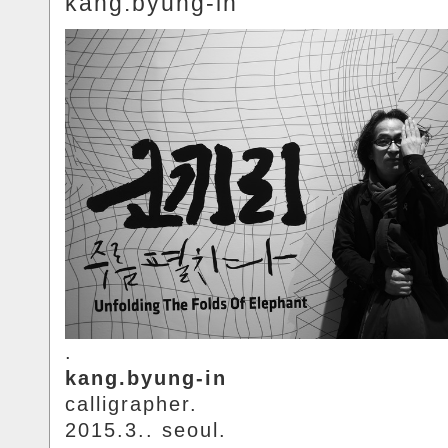
kang.byung-in
.
kang.byung-in
calligrapher.
2015.3.. seoul.