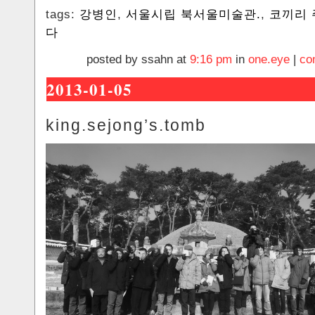
tags:
강병인
,
서울시립 북서울미술관.
,
코끼리
다
posted by ssahn at
9:16 pm
in
one.eye
|
co
2013-01-05
king.sejong’s.tomb