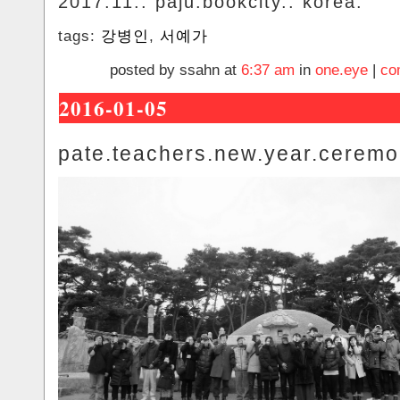
2017.11.. paju.bookcity.. korea.
tags:
강병인
,
서예가
posted by ssahn at
6:37 am
in
one.eye
|
co
2016-01-05
pate.teachers.new.year.cerem