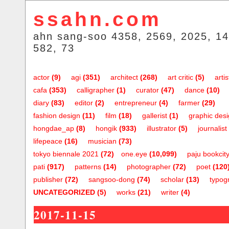
ssahn.com
ahn sang-soo 4358, 2569, 2025, 14
582, 73
actor
(9)
agi
(351)
architect
(268)
art critic
(5)
artis
cafa
(353)
calligrapher
(1)
curator
(47)
dance
(10)
diary
(83)
editor
(2)
entrepreneur
(4)
farmer
(29)
fashion design
(11)
film
(18)
gallerist
(1)
graphic des
hongdae_ap
(8)
hongik
(933)
illustrator
(5)
journalist
lifepeace
(16)
musician
(73)
tokyo biennale 2021
(72)
one.eye
(10,099)
paju bookcit
pati
(917)
patterns
(14)
photographer
(72)
poet
(120
publisher
(72)
sangsoo-dong
(74)
scholar
(13)
typog
UNCATEGORIZED
(5)
works
(21)
writer
(4)
2017-11-15