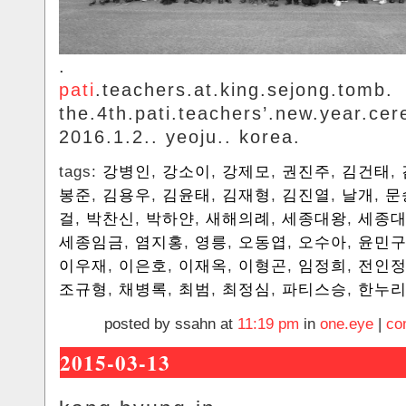
.
pati
.teachers.at.king.sejong.tomb.
the.4th.pati.teachers’.new.year.ce
2016.1.2.. yeoju.. korea.
tags:
강병인
,
강소이
,
강제모
,
권진주
,
김건태
,
봉준
,
김용우
,
김윤태
,
김재형
,
김진열
,
날개
,
문
걸
,
박찬신
,
박하얀
,
새해의례
,
세종대왕
,
세종대
세종임금
,
염지홍
,
영릉
,
오동엽
,
오수아
,
윤민
이우재
,
이은호
,
이재옥
,
이형곤
,
임정희
,
전인
조규형
,
채병록
,
최범
,
최정심
,
파티스승
,
한누
posted by ssahn at
11:19 pm
in
one.eye
|
co
2015-03-13