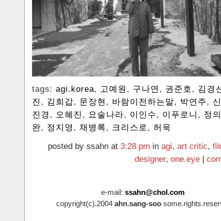
tags:
agi.korea
,
고예원
,
구나연
,
권준호
,
김경
진
,
김희갑
,
문장현
,
바람이전하는말
,
박연주
,
진경
,
오혜진
,
요술나라
,
이인수
,
이푸로니
,
정
완
,
정지영
,
채병록
,
크리스로
,
허욱
posted by ssahn at
3:28 pm
in
agi
,
art critic
,
fi
designer
,
one.eye
|
com
e-mail:
ssahn@chol.com
copyright(c).2004
ahn.sang-soo
some.rights.reser