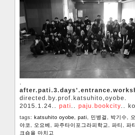
.
after.pati.3.days’.entrance.works
directed.by.prof.katsuhito,oyobe.
2015.1.24..
pati
..
paju.bookcity
.. k
tags:
katsuhito oyobe
,
pati
,
민병걸
,
박기수
,
야코
,
오요베
,
파주타이포그라피학교
,
파티
,
파
크숍을 마치고