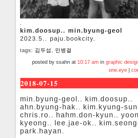
.
kim.doosup.. min.byung-geol
2023.5.. paju.bookcity.
tags:
김두섭
,
민병걸
posted by ssahn at
10:17 am
in
graphic desig
one.eye
|
co
2018-07-15
min.byung-geol.. kim.doosup..
ahn.byung-hak.. kim.kyung-sun
chris.ro.. hahm.don-kyun.. yoo
kyeong.. lee.jae-ok.. kim.seong
park.hayan.