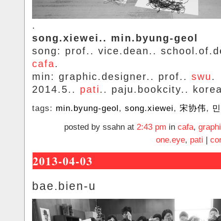
.
song.xiewei.. min.byung-geol
song: prof.. vice.dean.. school.of.d
cafa
.
min: graphic.designer.. prof..
swu
.
2014.5..
pati
.. paju.bookcity.. kore
tags:
min.byung-geol
,
song.xiewei
,
宋协伟
,
민
posted by ssahn at
2:43 pm
in
cafa
,
graph
one.eye
,
pati
|
co
2013-04-03
bae.bien-u