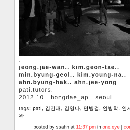
.
jeong.jae-wan.. kim.geon-tae..
min.byung-geol.. kim.young-na..
ahn.byung-hak.. ahn.jee-yong
pati.tutors.
2012.10.. hongdae_ap.. seoul.
tags:
pati
,
김건태
,
김영나
,
민병걸
,
안병학
,
안
완
posted by ssahn at
11:37 pm
in
one.eye
|
co