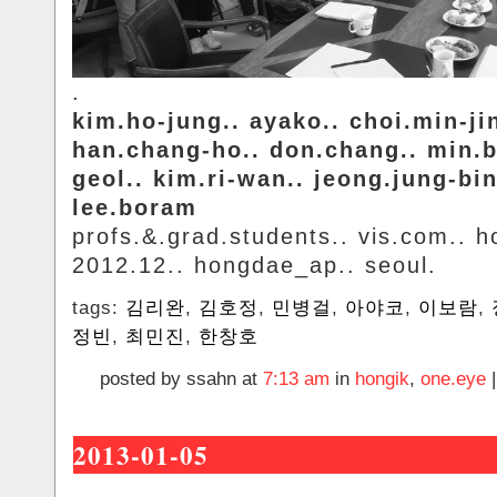
.
kim.ho-jung.. ayako.. choi.min-jin
han.chang-ho.. don.chang.. min.
geol.. kim.ri-wan.. jeong.jung-bin
lee.boram
profs.&.grad.students.. vis.com.. h
2012.12.. hongdae_ap.. seoul.
tags:
김리완
,
김호정
,
민병걸
,
아야코
,
이보람
,
정빈
,
최민진
,
한창호
posted by ssahn at
7:13 am
in
hongik
,
one.eye
2013-01-05