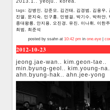
2013.1.. yeoju.. korea.
tags:
강병인
,
강준모
,
김건태
,
김경범
,
김용우
,
진열
,
문지숙
,
민구홍
,
민병걸
,
박기수
,
박하얀
,
종대왕릉
,
안지용
,
오진경
,
유진
,
이나휘
,
이한
최범
,
최준석
posted by ssahn at
10:42 pm
in
one.eye
|
co
2012-10-23
jeong.jae-wan.. kim.geon-tae..
min.byung-geol.. kim.young-na.
ahn.byung-hak.. ahn.jee-yong