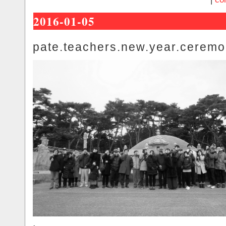
2016-01-05
pate.teachers.new.year.cerem
.