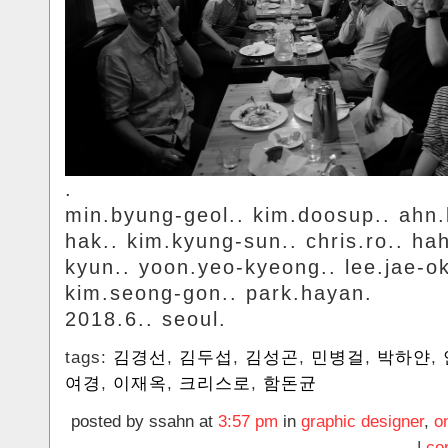
.
min.byung-geol.. kim.doosup.. ahn
hak.. kim.kyung-sun.. chris.ro.. h
kyun.. yoon.yeo-kyeong.. lee.jae-ok
kim.seong-gon.. park.hayan.
2018.6.. seoul.
tags:
김경선
,
김두섭
,
김성곤
,
민병걸
,
박하얀
,
여경
,
이재옥
,
크리스로
,
함돈균
posted by ssahn at
3:57 pm
in
graphic designer
,
o
|
co