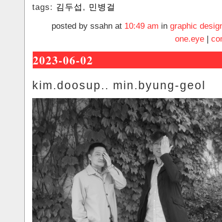
tags:
김두섭
,
민병걸
posted by ssahn at
10:49 am
in
graphic desig
one.eye
|
co
2023-06-02
kim.doosup.. min.byung-geol