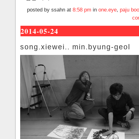
posted by ssahn at
8:58 pm
in
one.eye
,
paju boo
co
2014-05-24
song.xiewei.. min.byung-geol