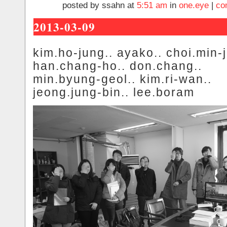
posted by ssahn at
5:51 am
in
one.eye
|
co
2013-03-09
kim.ho-jung.. ayako.. choi.min-j
han.chang-ho.. don.chang..
min.byung-geol.. kim.ri-wan..
jeong.jung-bin.. lee.boram