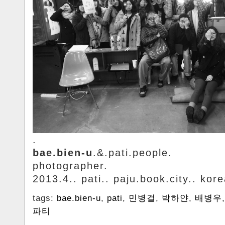
.
bae.bien-u
.&.pati.people.
photographer.
2013.4.. pati.. paju.book.city.. kore
tags:
bae.bien-u
,
pati
,
민병걸
,
박하얀
,
배병우
파티