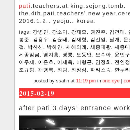
pati
.teachers.at.king.sejong.tomb.
the.4th.pati.teachers’.new.year.ce
2016.1.2.. yeoju.. korea.
tags:
강병인
,
강소이
,
강제모
,
권진주
,
김건태
,
봉준
,
김용우
,
김윤태
,
김재형
,
김진열
,
날개
,
문
걸
,
박찬신
,
박하얀
,
새해의례
,
세종대왕
,
세종대
세종임금
,
염지홍
,
영릉
,
오동엽
,
오수아
,
윤민
이우재
,
이은호
,
이재옥
,
이형곤
,
임정희
,
전인
조규형
,
채병록
,
최범
,
최정심
,
파티스승
,
한누
posted by ssahn at
11:19 pm
in
one.eye
|
co
2015-02-19
after.pati.3.days’.entrance.wor