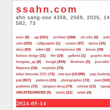
ssahn.com
ahn sang-soo 4358, 2569, 2025, 14
582, 73
actor
(9)
agi
(351)
architect
(268)
art critic
(5)
artis
cafa
(353)
calligrapher
(1)
curator
(47)
dance
(10)
diary
(83)
editor
(2)
entrepreneur
(4)
farmer
(29)
fashion design
(11)
film
(18)
gallerist
(1)
graphic des
hongdae_ap
(8)
hongik
(933)
illustrator
(5)
journalist
lifepeace
(16)
musician
(73)
tokyo biennale 2021
(72)
one.eye
(10,099)
paju bookcit
pati
(917)
patterns
(14)
photographer
(72)
poet
(120
publisher
(72)
sangsoo-dong
(74)
scholar
(13)
typog
UNCATEGORIZED
(5)
works
(21)
writer
(4)
2024-05-14